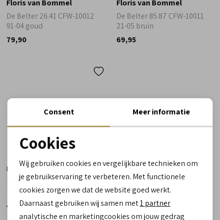
Floris van Bommel
Floris van Bommel
De Belter 26.41 CFW-10012
De Belter 85.87 CFW-10011
91-04 goud
21-05 bruin
79,90
69,95
Consent
Meer informatie
Cookies
Noodzakelijke cookies
Wij gebruiken cookies en vergelijkbare technieken om
Bradburry
personalisatie cookies
je gebruikservaring te verbeteren. Met functionele
3759G D.Bronze brons
cookies zorgen we dat de website goed werkt.
Analytische cookies
Daarnaast gebruiken wij samen met
1 partner
44,90
Marketing cookies
analytische en marketingcookies om jouw gedrag