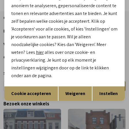
anoniem te analyseren, gepersonaliseerde content te
tonen en relevante advertenties aan te bieden. Je kunt
Contact
zelf bepalen welke cookies je accepteert. Klik op
'Accepteren' voor alle cookies, of kies 'Instellingen' om
Informatie
je voorkeuren aan te passen. Wil je alleen
Telefoon
Voetzorg
noodzakelijke cookies? Kies dan 'Weigeren'. Meer
weten? Lees
hier
alles over onze cookie- en
0182 - 612012
Openingstijden
privacyverklaring. Je kunt op elk moment je
instellingen wijzigingen door op de link te klikken
Maandag
Gesloten
Schrijf je nu in voor de nieuwsbrief
onder aan de pagina.
Dinsdag
9:00 - 18:00
Aanmelden
Woensdag
9:00 - 18:00
Opslaan
Terug
Cookie accepteren
Weigeren
Instellen
Donderdag
9:00 - 18:00
Bezoek onze winkels
Vrijdag
9:00 - 18:00
Zaterdag
9:00 - 17:00